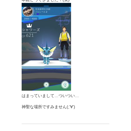
はまっていまして…ついつい…
神聖な場所ですみません(;’∀’)